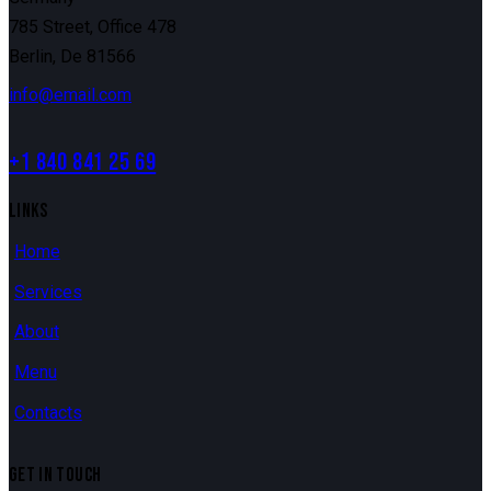
785 Street, Office 478
Berlin, De 81566
info@email.com
+1 840 841 25 69
LINKS
Home
Services
About
Menu
Contacts
GET IN TOUCH