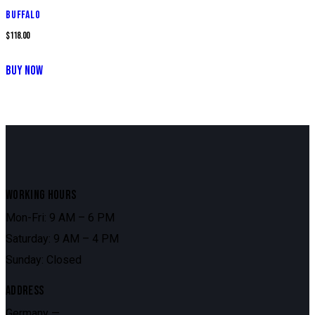
BUFFALO
$
118.00
BUY NOW
WORKING HOURS
Mon-Fri: 9 AM – 6 PM
Saturday: 9 AM – 4 PM
Sunday: Closed
ADDRESS
Germany —