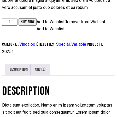
labore et dolore magna aliquyam.erat, sed diam voluptua. At
vero accusam et justo duo dolores et ea rebum.
quantité
BUY NOW
Add to Wishlist
Remove from Wishlist
de
Add to Wishlist
Butter
Chicken
Vindaloo
Special
Variable
Catégorie :
Étiquettes :
,
Product ID:
20251
Description
Avis (0)
DESCRIPTION
Dicta sunt explicabo. Nemo enim ipsam voluptatem voluptas
sit odit aut fugit, sed quia consequuntur. Lorem ipsum dolor.