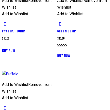
Add to Wishlist
Remove from
Add to Wishlist
Remove from
Wishlist
Wishlist
Add to Wishlist
Add to Wishlist
PAV BHAJI CURRY
GREEN CURRY
$
15.00
$
15.00
BUY NOW
Note
5.00
BUY NOW
sur 5
Add to Wishlist
Remove from
Wishlist
Add to Wishlist