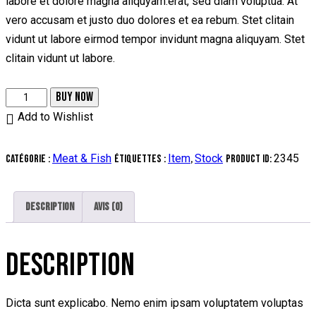
labore et dolore magna aliquyam.erat, sed diam voluptua. At
vero accusam et justo duo dolores et ea rebum. Stet clitain
vidunt ut labore eirmod tempor invidunt magna aliquyam. Stet
clitain vidunt ut labore.
quantité
BUY NOW
de
Add to Wishlist
Porterhouse
Steak
Meat & Fish
Item
Stock
2345
Catégorie :
Étiquettes :
,
Product ID:
Description
Avis (0)
DESCRIPTION
Dicta sunt explicabo. Nemo enim ipsam voluptatem voluptas