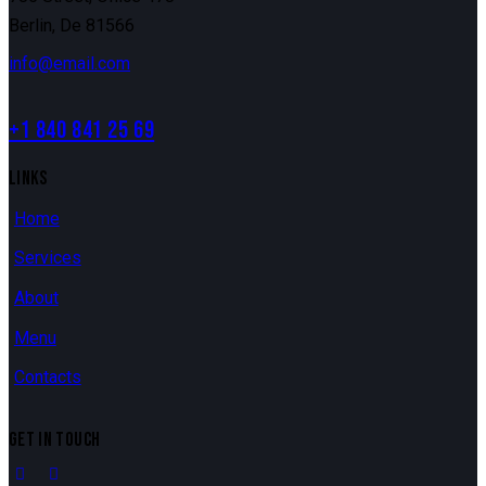
Berlin, De 81566
info@email.com
+1 840 841 25 69
LINKS
Home
Services
About
Menu
Contacts
GET IN TOUCH