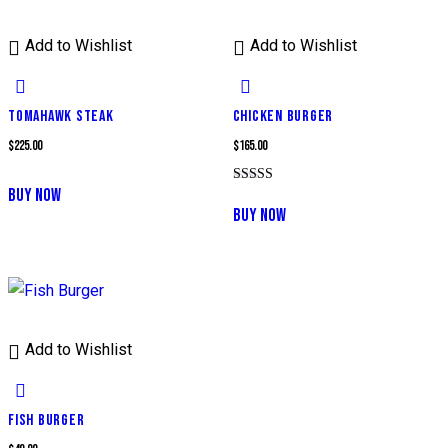
Add to Wishlist
Add to Wishlist
TOMAHAWK STEAK
CHICKEN BURGER
$
225.00
$
165.00
BUY NOW
Note
5.00
BUY NOW
sur 5
Add to Wishlist
FISH BURGER